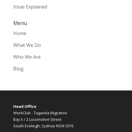
Visas Explained
Menu
Home
What We Do
Who We Are
Blog
Head Office
WorkClub - Tagarela Migration
Bay 5 / 2 Locomotive Street
South Eveleigh, Sydney NSW 2015