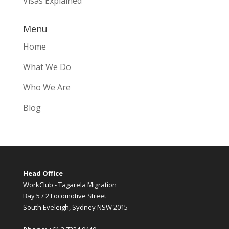
Visas Explained
Menu
Home
What We Do
Who We Are
Blog
Head Office
WorkClub - Tagarela Migration
Bay 5 / 2 Locomotive Street
South Eveleigh, Sydney NSW 2015