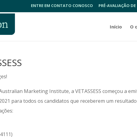
ENTRE EM CONTATO CONOSCO
PRÉ-AVALIAÇÃO DE
Início
O 
SSESS
es!
Australian Marketing Institute, a VETASSESS começou a emit
de 2021 para todos os candidatos que receberem um resultado
ações:
24111)