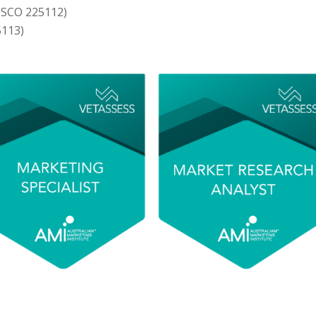
ZSCO 225112)
5113)