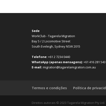
Sede
WorkClub - Tagarela Migration
Bay 5 / 2 Locomotive Street
South Eveleigh, Sydney NSW 2015
Telefone:
+61 2 7234 0440
WhatsApp (apenas mensagens):
+61 416 281 543
E-mail:
migration@tagarelamigration.com.au
Termos e condições
Política de privaci
Direitos autorais © 2023 Tagarela Migration Pty Ltd