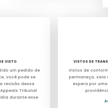
DE VISTO
VISTOS DE TRAN
r tido um pedido de
Vistos de confor
te, você pode se
permaneça, saia 
ma revisão dessa
espera por uma
 Appeals Tribunal
providênci
ália durante esse
A