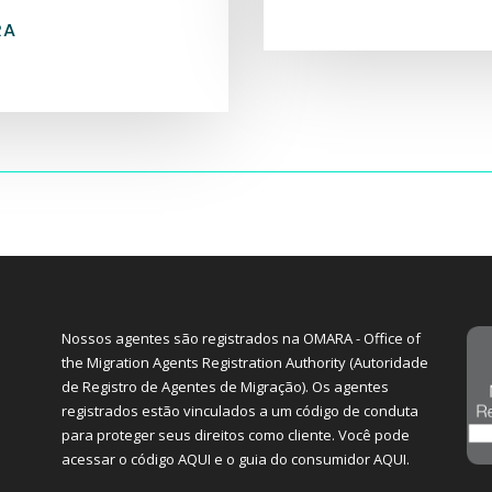
RA
Nossos agentes são registrados na OMARA - Office of
the Migration Agents Registration Authority (Autoridade
de Registro de Agentes de Migração). Os agentes
registrados estão vinculados a um código de conduta
para proteger seus direitos como cliente. Você pode
acessar o código
AQUI
e o guia do consumidor
AQUI
.