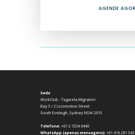
AGENDE AGO
Sede
WorkClub - Tagarela Migration
Bay 5 / 2 Locomotive Street
South Eveleigh, Sydney NSW 2015
Telefone:
+61 2 7234 0440
WhatsApp (apenas mensagens):
+61 416 281 543