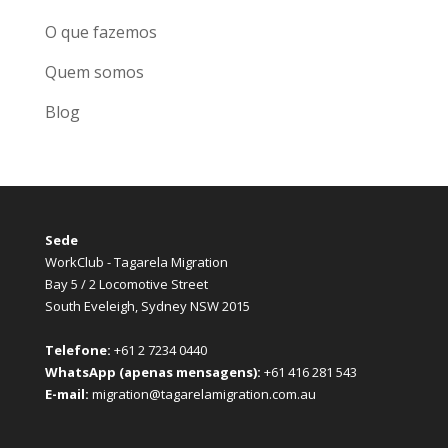
O que fazemos
Quem somos
Blog
Sede
WorkClub - Tagarela Migration
Bay 5 / 2 Locomotive Street
South Eveleigh, Sydney NSW 2015
Telefone:
+61 2 7234 0440
WhatsApp (apenas mensagens):
+61 416 281 543
E-mail:
migration@tagarelamigration.com.au